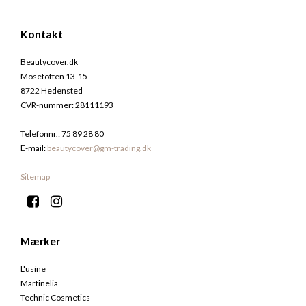
Kontakt
Beautycover.dk
Mosetoften 13-15
8722 Hedensted
CVR-nummer
:
28111193
Telefonnr.
:
75 89 28 80
E-mail
:
beautycover@gm-trading.dk
Sitemap
Mærker
L'usine
Martinelia
Technic Cosmetics