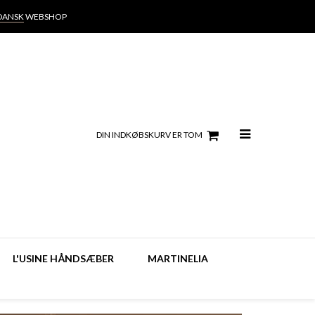
DANSK
WEBSHOP
DIN INDKØBSKURV ER TOM
L'USINE HÅNDSÆBER
MARTINELIA