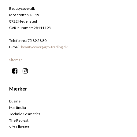
Beautycover.dk
Mosetoften 13-15
8722 Hedensted
CVR-nummer
:
28111193
Telefonnr.
:
75 89 28 80
E-mail
:
beautycover@gm-trading.dk
Sitemap
Mærker
L'usine
Martinelia
Technic Cosmetics
The Retreat
Vita Liberata