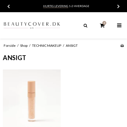
VERING
1-2 HVERDAGE
DANSK
W
0
Forside
/
Shop
/
TECHNIC MAKEUP
/
ANSIGT
ANSIGT