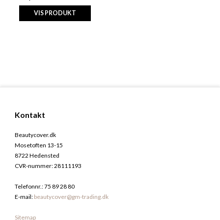
VIS PRODUKT
Kontakt
Beautycover.dk
Mosetoften 13-15
8722 Hedensted
CVR-nummer
:
28111193
Telefonnr.
:
75 89 28 80
E-mail
:
beautycover@gm-trading.dk
Sitemap