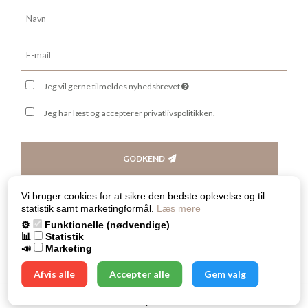
Jeg vil gerne tilmeldes nyhedsbrevet
Jeg har læst og accepterer privatlivspolitikken.
GODKEND
Vi bruger cookies for at sikre den bedste oplevelse og til
statistik samt marketingformål.
Læs mere
⚙️
Funktionelle (nødvendige)
📊
Statistik
Skabt med ♥ af DanDomain
📣
Marketing
Afvis alle
Accepter alle
Gem valg
Cookieindstillinger