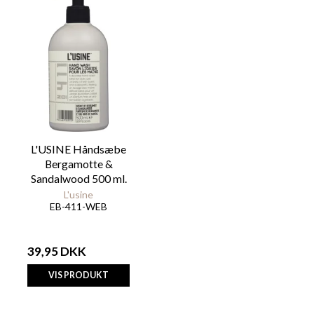
L'USINE Håndsæbe
Bergamotte &
Sandalwood 500 ml.
L'usine
EB-411-WEB
39,95 DKK
VIS PRODUKT