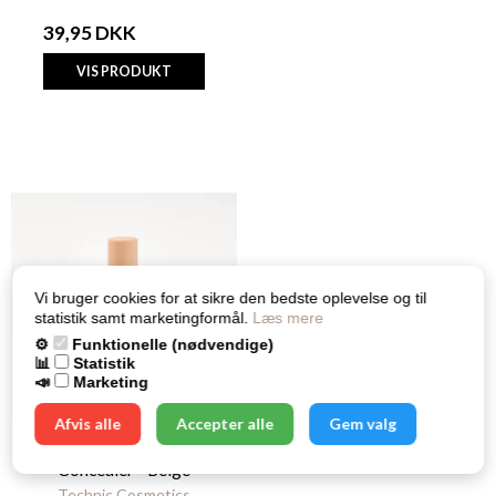
39,95 DKK
VIS PRODUKT
Vi bruger cookies for at sikre den bedste oplevelse og til
statistik samt marketingformål.
Læs mere
⚙️
Funktionelle (nødvendige)
📊
Statistik
📣
Marketing
Afvis alle
Accepter alle
Gem valg
TECHNIC 3-in-1 Canvas
Cookieindstillinger
Concealer - Beige
Technic Cosmetics