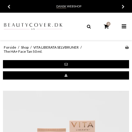
DANSK
WEBSHOP
0
Forside
/
Shop
/
VITA LIBERATA SELVBRUNER
/
The HA+ Face Tan 50 ml.