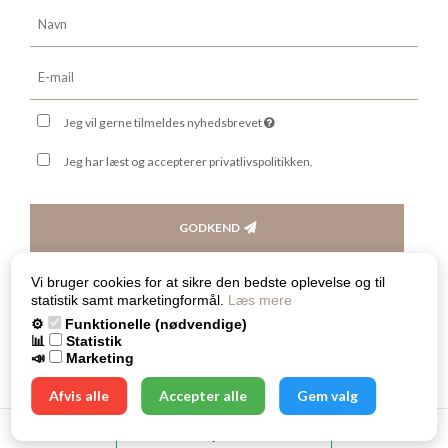
Jeg vil gerne tilmeldes nyhedsbrevet
Jeg har læst og accepterer privatlivspolitikken.
GODKEND
Vi bruger cookies for at sikre den bedste oplevelse og til
statistik samt marketingformål.
Læs mere
⚙️
Funktionelle (nødvendige)
📊
Statistik
Skabt med ♥ af DanDomain
📣
Marketing
Afvis alle
Accepter alle
Gem valg
Cookieindstillinger