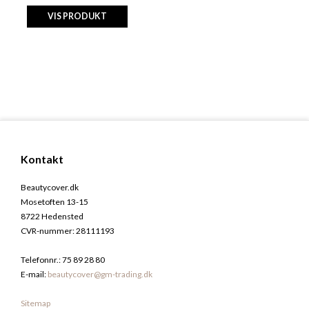
VIS PRODUKT
Kontakt
Beautycover.dk
Mosetoften 13-15
8722 Hedensted
CVR-nummer
:
28111193
Telefonnr.
:
75 89 28 80
E-mail
:
beautycover@gm-trading.dk
Sitemap