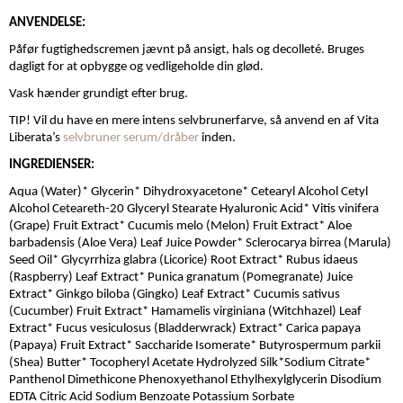
ANVENDELSE:
Påfør fugtighedscremen jævnt på ansigt, hals og decolleté. Bruges
dagligt for at opbygge og vedligeholde din glød.
Vask hænder grundigt efter brug.
TIP! Vil du have en mere intens selvbrunerfarve, så anvend en af Vita
Liberata’s
selvbruner serum/dråber
inden.
INGREDIENSER:
Aqua (Water)* Glycerin* Dihydroxyacetone* Cetearyl Alcohol Cetyl
Alcohol Ceteareth-20 Glyceryl Stearate Hyaluronic Acid* Vitis vinifera
(Grape) Fruit Extract* Cucumis melo (Melon) Fruit Extract* Aloe
barbadensis (Aloe Vera) Leaf Juice Powder* Sclerocarya birrea (Marula)
Seed Oil* Glycyrrhiza glabra (Licorice) Root Extract* Rubus idaeus
(Raspberry) Leaf Extract* Punica granatum (Pomegranate) Juice
Extract* Ginkgo biloba (Gingko) Leaf Extract* Cucumis sativus
(Cucumber) Fruit Extract* Hamamelis virginiana (Witchhazel) Leaf
Extract* Fucus vesiculosus (Bladderwrack) Extract* Carica papaya
(Papaya) Fruit Extract* Saccharide Isomerate* Butyrospermum parkii
(Shea) Butter* Tocopheryl Acetate Hydrolyzed Silk*Sodium Citrate*
Panthenol Dimethicone Phenoxyethanol Ethylhexylglycerin Disodium
EDTA Citric Acid Sodium Benzoate Potassium Sorbate