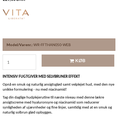
Model/Varenr.:
WR-FFTHAN050-WEB
KØB
INTENSIV FUGTGIVER MED SELVBRUNER EFFEKT
Opnå en smuk og naturlig ansigtsglød samt velplejet hud, med den nye
unikke formulering - nu med niacinamid!
Tag din daglige hudplejerutine til næste niveau med denne lækre
ansigtscreme med hyaluronsyre og niacinamid som reducerer
synligheden af ujævnheder og fine linjer, samtidig med at en smuk og
naturlig solbrun glød opbygges.